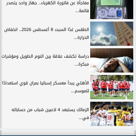
مفاجأة عن فاتورة الكهرباء.. جهاز واحد يتصدر
قائمة...
الطقس غدًا السبت 8 أغسطس 2026.. انخفاض
الحرارة...
دراسة تكشف علاقة بين النوم الطويل ومؤشرات
مبكرة...
الأهلي يبدأ معسكر إسبانيا بمران قوي استعدادًا
للموسم...
الزمالك يستبعد 4 لاعبين شباب من حساباته
في...