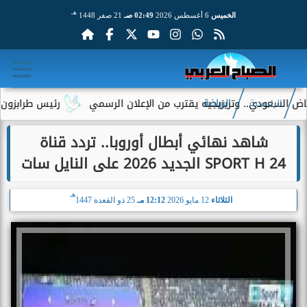
هـ
الخميس
6 أغسطس 2026
02:49 صـ
21 صفر 1448
سعودي.. وتريزيجيه يقترب من الإعلان الرسمي
رئيس طرابزون سبور ي
الرئيسية
الرياضة
شاهد نهائي أبطال أوروبا.. تردد قناة
SPORT H 24 الجديد 2026 على النايل سات
هـ
الثلاثاء
12 مايو 2026
12:12 مـ
25 ذو القعدة 1447