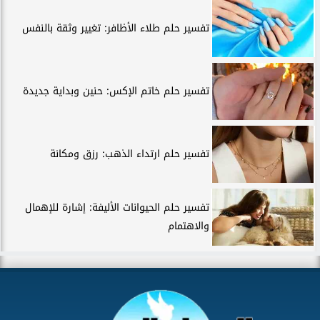
تفسير حلم طلاء الأظافر: تغيير وثقة بالنفس
تفسير حلم خاتم الإكس: حنين وبداية جديدة
تفسير حلم ارتداء الذهب: رزق ومكانة
تفسير حلم الحيوانات الأليفة: إشارة للإهمال
والاهتمام