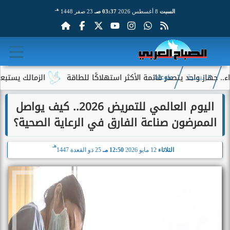
هـ
السبت
8 أغسطس 2026
03:37 صـ
23 صفر 1448
ز واحد يتصدر قائمة الأكثر استهلاكًا للطاقة
الزمالك يستبعد 4 لاعبين شباب من حساباته في الموسم الجديد
الرئيسية
منوعات
اليوم العالمي للتمريض 2026.. كيف يواصل
الممرضون صناعة الفارق في الرعاية الصحية؟
هـ
الثلاثاء
12 مايو 2026
12:50 مـ
25 ذو القعدة 1447