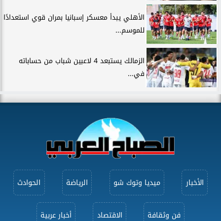
الأهلي يبدأ معسكر إسبانيا بمران قوي استعدادًا
للموسم...
الزمالك يستبعد 4 لاعبين شباب من حساباته
في...
الأخبار
ميديا وتوك شو
الرياضة
الحوادث
فن وثقافة
الاقتصاد
أخبار عربية