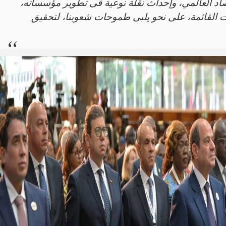
اد العالمي، وإحداث نقلة نوعية فى تطوير مؤسساته،
 القائمة، على نحو يلبى طموحات شعوبنا، لتحقيق