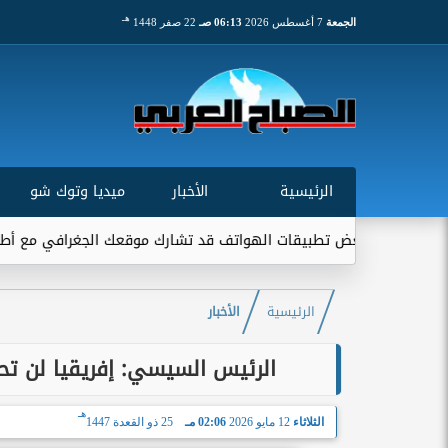
هـ
الجمعة
7 أغسطس 2026
06:13 صـ
22 صفر 1448
الرئيسية
الأخبار
ميديا وتوك شو
ت الهواتف قد تشارك موقعك الجغرافي مع أطراف خارجية...
اتحاد 
الرئيسية
الأخبار
الرئيس السيسي: إفريقيا لن تح
هـ
الثلاثاء
12 مايو 2026
02:06 مـ
25 ذو القعدة 1447