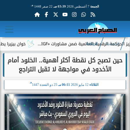
هـ
الجمعة
7 أغسطس 2026
03:39 صـ
22 صفر 1448
رقمية العالمية ضمن مشاورات «IGF...
خوان بيزيرا يطلب الرحيل ع
الرئيسية
الرياضة
حين تصبح كل نقطة أكثر أهمية.. الخلود أمام
الأخدود في مواجهة لا تقبل التراجع
هـ
الثلاثاء
12 مايو 2026
06:11 مـ
25 ذو القعدة 1447