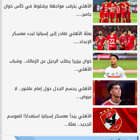
الأهلي يترقب مواجهة برشلونة في كأس خوان
جامبر.....
بعثة الأهلي تغادر إلى إسبانيا لبدء معسكر
الإعداد.....
خوان بيزيرا يطلب الرحيل عن الزمالك.. وشباب
الأهلي...
الأهلي يحسم الجدل حول إمام عاشور.. لا
عروض...
الأهلي يبدأ معسكر إسبانيا استعدادًا للموسم
الجديد.. بعثة...