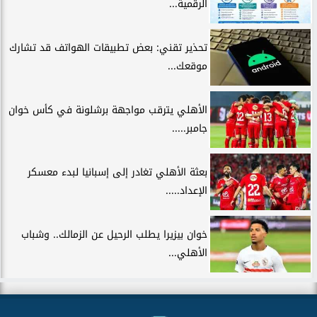
الرقمية...
تحذير تقني: بعض تطبيقات الهواتف قد تشارك
موقعك...
الأهلي يترقب مواجهة برشلونة في كأس خوان
جامبر.....
بعثة الأهلي تغادر إلى إسبانيا لبدء معسكر
الإعداد.....
خوان بيزيرا يطلب الرحيل عن الزمالك.. وشباب
الأهلي...