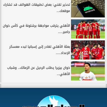
تحذير تقني: بعض تطبيقات الهواتف قد تشارك
موقعك...
الأهلي يترقب مواجهة برشلونة في كأس خوان
جامبر.....
بعثة الأهلي تغادر إلى إسبانيا لبدء معسكر
الإعداد.....
خوان بيزيرا يطلب الرحيل عن الزمالك.. وشباب
الأهلي...