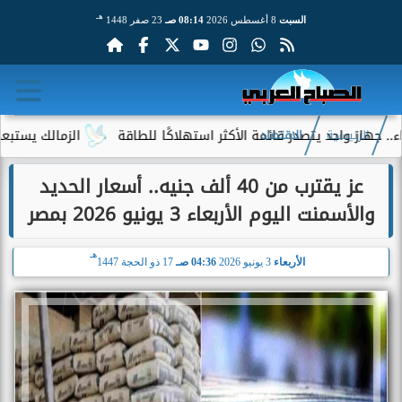
هـ
السبت
8 أغسطس 2026
08:14 صـ
23 صفر 1448
حد يتصدر قائمة الأكثر استهلاكًا للطاقة
الزمالك يستبعد 4 لاعبين شباب من حساباته في الموسم الجديد
الرئيسية
الاقتصاد
عز يقترب من 40 ألف جنيه.. أسعار الحديد
والأسمنت اليوم الأربعاء 3 يونيو 2026 بمصر
هـ
الأربعاء
3 يونيو 2026
04:36 صـ
17 ذو الحجة 1447