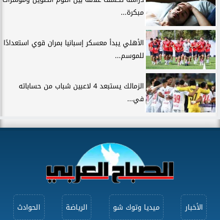
مبكرة...
الأهلي يبدأ معسكر إسبانيا بمران قوي استعدادًا
للموسم...
الزمالك يستبعد 4 لاعبين شباب من حساباته
في...
الأخبار
ميديا وتوك شو
الرياضة
الحوادث