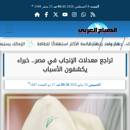
هـ
السبت
8 أغسطس 2026
06:11 صـ
23 صفر 1448
احد يتصدر قائمة الأكثر استهلاكًا للطاقة
الزمالك يستبعد 4 لاعبين شباب من حساباته في الموسم الجديد
الرئيسية
الأخبار
تراجع معدلات الإنجاب في مصر.. خبراء
يكشفون الأسباب
هـ
الخميس
14 مايو 2026
09:58 صـ
27 ذو القعدة 1447