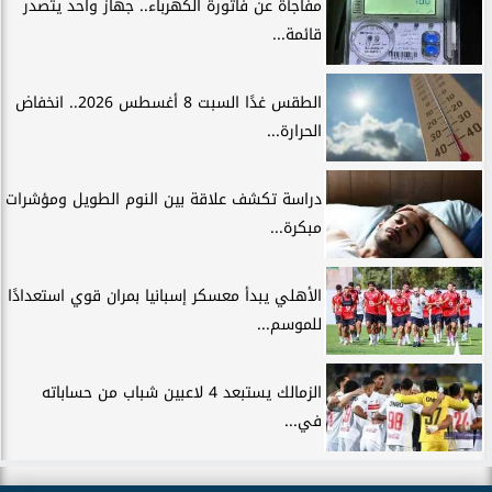
مفاجأة عن فاتورة الكهرباء.. جهاز واحد يتصدر
قائمة...
الطقس غدًا السبت 8 أغسطس 2026.. انخفاض
الحرارة...
دراسة تكشف علاقة بين النوم الطويل ومؤشرات
مبكرة...
الأهلي يبدأ معسكر إسبانيا بمران قوي استعدادًا
للموسم...
الزمالك يستبعد 4 لاعبين شباب من حساباته
في...