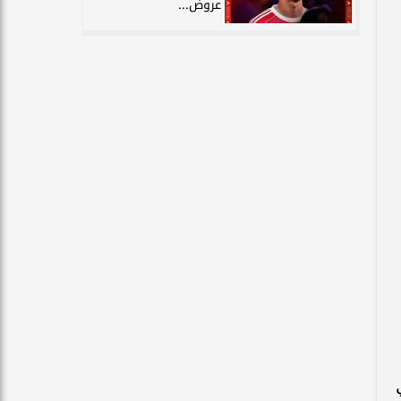
عروض...
ي