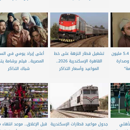
شباك التذاكر يشتعل.. 5.4 مليون
تشغيل قطار النزهة على خط
أعلى إيراد يومي في السي
وصدارة
القاهرة الإسكندرية 2026..
المصرية.. فيلم برشامة يت
مة”
المواعيد وأسعار التذاكر
شباك التذاكر
لأهلي
جدول مواعيد قطارات الإسكندرية
قبل الإغلاق.. موعد انتهاء