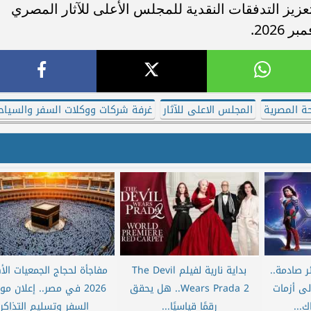
يز التدفقات النقدية للمجلس الأعلى للآثار المصري
ة المصرية
المجلس الاعلى للآثار
غرفة شركات ووكلات السفر والسياح
 صادمة..
بداية نارية لفيلم The Devil
مفاجأة لحجاج الجمعيات الأ
لى أزمات
Wears Prada 2.. هل يحقق
2026 في مصر.. إعلان مو
...
رقمًا قياسيًا...
السفر وتسليم التذاكر