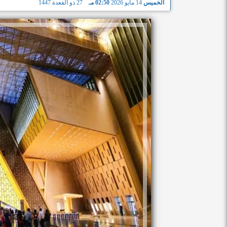
الخميس
14 مايو 2026
02:50 مـ
27 ذو القعدة 1447