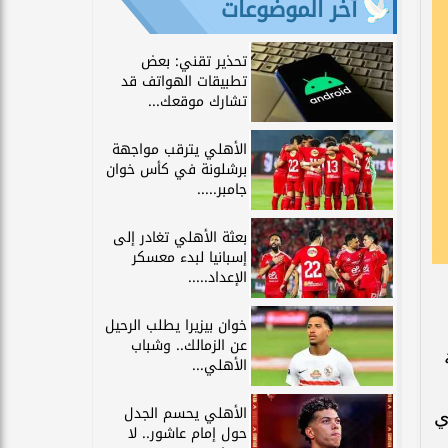
آخر الموضوعات
تحذير تقني: بعض
تطبيقات الهواتف قد
تشارك موقعك...
الأهلي يترقب مواجهة
برشلونة في كأس خوان
جامبر.....
بعثة الأهلي تغادر إلى
إسبانيا لبدء معسكر
الإعداد.....
خوان بيزيرا يطلب الرحيل
عن الزمالك.. وشباب
الأهلي...
الأهلي يحسم الجدل
ي
حول إمام عاشور.. لا