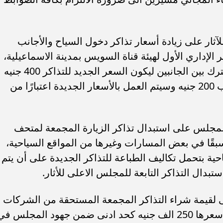
ثار على زيادة أسعار تذاكر دخول السياح والأجانب
لإداري الأول لهيئة قناة السويس بمدينة الاسماعيلية،
ويأتي ذلك ضمن بروتوكول التعاون المشترك بين الجانبين ليكون السعر الجديد للتذاكر 400 جنيه
للزائر الأجنبي بينما السعر للطلاب الأجانب 200 جنيه وسيتم العمل بالأسعار الجديدة اعتبارًا من
لمجلس على استبدال تذاكر الزيارة المجمعة لمتحف
بقًا في بعض المسارات وغيرها من المواقع السياحية،
ية بتحمل تكاليف الطباعة للتذاكر الجديدة على أن يتم
بدال التذاكر التابعة للمجلس الاعلى للأثار.
ى لقيمة شراء التذاكر المجمعة المستحقة من الشركات
السياحية على أن ترتفع بنسبة 5% ليصل سعرها 250 الف جنيه كحد ادنى ضمن جهود المجلس ف