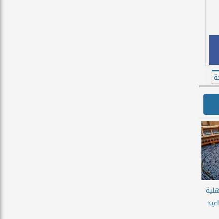
ة
هلية
اعيد