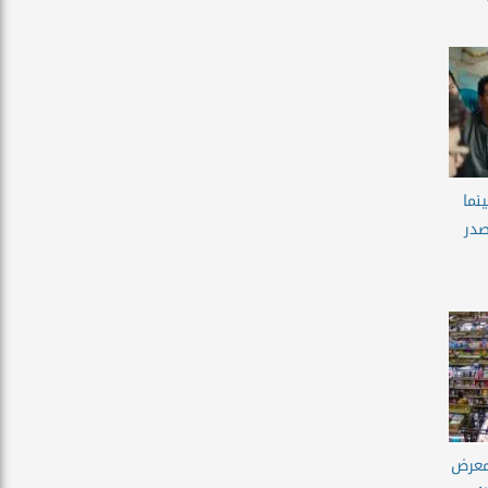
نما
صدر
 معرض