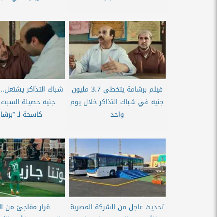
فيلم برشامة يتخطى 3.7 مليون
جنيه في شباك التذاكر خلال يوم
جنيه حصيلة السبت 
واحد
كاسحة لـ ”برشا
تحديث عاجل من الشركة المصرية
قرار مفاجئ من ا