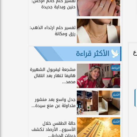
تفسير حلم خاتم الإكس:
حنين وبداية جديدة
تفسير حلم ارتداء الذهب:
رزق ومكانة
الأكثر قراءة
ع
الرياضة
مشجعة ليفربول الشهيرة
هانيفا تنهار بعد انتقال
محمد...
الأخبار
جدل واسع بعد منشور
متداولة عن منع سيدة...
الأخبار
حالة الطقس خلال
الأسبوع.. الأرصاد تكشف
درجات الحرارة...