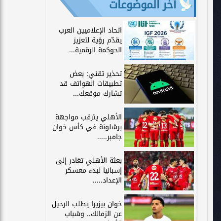
آخر الموضوعات
اتحاد الإعلاميين العرب
يقدّم رؤية لتعزيز
الحوكمة الرقمية...
تحذير تقني: بعض
تطبيقات الهواتف قد
تشارك موقعك...
الأهلي يترقب مواجهة
برشلونة في كأس خوان
جامبر.....
بعثة الأهلي تغادر إلى
إسبانيا لبدء معسكر
الإعداد.....
خوان بيزيرا يطلب الرحيل
عن الزمالك.. وشباب