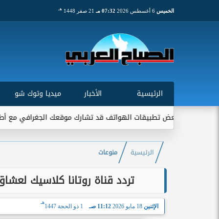
هـ
الخميس
6 أغسطس 2026
07:32 مـ
21 صفر 1448
الرئيسية
الأخبار
ميديا وتوك شو
 بعض تطبيقات الهواتف قد تشارك موقعك الجغرافي مع أطراف خارجية...
الرئيسية
منوعات
تردد قناة روتانا كلاسيك لعشاق أ
هـ
الإثنين
18 مايو 2026
11:12 صـ
1 ذو الحجة 1447