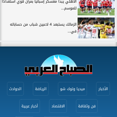
الأهلي يبدأ معسكر إسبانيا بمران قوي استعدادًا
للموسم...
الزمالك يستبعد 4 لاعبين شباب من حساباته
في...
الأخبار
ميديا وتوك شو
الرياضة
الحوادث
فن وثقافة
الاقتصاد
أخبار عربية