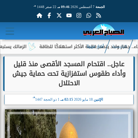
هـ
الجمعة
7 أغسطس 2026
09:46 مـ
22 صفر 1448
د يتصدر قائمة الأكثر استهلاكًا للطاقة
الزمالك يستبعد 4 لاعبين شباب من حساباته في الموسم الجديد
الرئيسية
أخبار عربية
عاجل.. اقتحام المسجد الأقصى منذ قليل
وأداء طقوس استفزازية تحت حماية جيش
الاحتلال
هـ
الإثنين
18 مايو 2026
02:15 مـ
1 ذو الحجة 1447