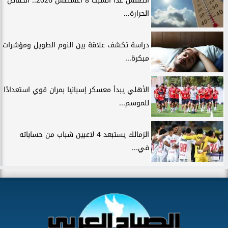
الطقس غدًا السبت 8 أغسطس 2026.. انخفاض
الحرارة...
دراسة تكشف علاقة بين النوم الطويل ومؤشرات
مبكرة...
الأهلي يبدأ معسكر إسبانيا بمران قوي استعدادًا
للموسم...
الزمالك يستبعد 4 لاعبين شباب من حساباته
في...