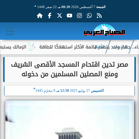
هـ
الجمعة
7 أغسطس 2026
08:30 مـ
22 صفر 1448
ز واحد يتصدر قائمة الأكثر استهلاكًا للطاقة
الزمالك يستبعد 4 لاعبين شباب من حساباته في الموسم الجديد
الرئيسية
الأخبار
مصر تدين اقتحام المسجد الأقصى الشريف
ومنع المصلين المسلمين من دخوله
هـ
الخميس
27 يوليو 2023
12:50 مـ
9 محرّم 1445