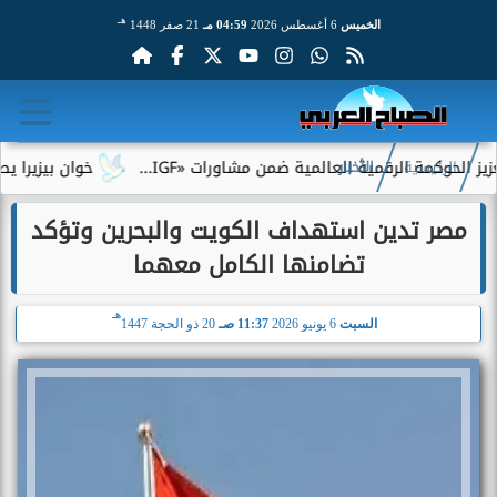
هـ
الخميس
6 أغسطس 2026
04:59 مـ
21 صفر 1448
وكمة الرقمية العالمية ضمن مشاورات «IGF...
خوان بيزيرا يطلب الر
الرئيسية
الأخبار
مصر تدين استهداف الكويت والبحرين وتؤكد
تضامنها الكامل معهما
هـ
السبت
6 يونيو 2026
11:37 صـ
20 ذو الحجة 1447