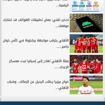
الرقمية...
تحذير تقني: بعض تطبيقات الهواتف قد تشارك
موقعك...
الأهلي يترقب مواجهة برشلونة في كأس خوان
جامبر.....
بعثة الأهلي تغادر إلى إسبانيا لبدء معسكر
الإعداد.....
خوان بيزيرا يطلب الرحيل عن الزمالك.. وشباب
الأهلي...