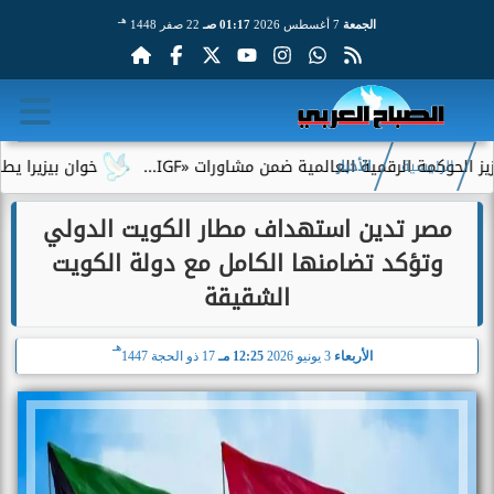
هـ
الجمعة
7 أغسطس 2026
01:17 صـ
22 صفر 1448
مة الرقمية العالمية ضمن مشاورات «IGF...
خوان بيزيرا يطلب الرح
الرئيسية
الأخبار
مصر تدين استهداف مطار الكويت الدولي
وتؤكد تضامنها الكامل مع دولة الكويت
الشقيقة
هـ
الأربعاء
3 يونيو 2026
12:25 مـ
17 ذو الحجة 1447