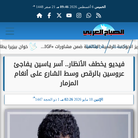
هـ
الخميس
6 أغسطس 2026
09:46 مـ
21 صفر 1448
ة الرقمية العالمية ضمن مشاورات «IGF...
خوان بيزيرا يطلب الرحي
الرئيسية
فن وثقافة
فيديو يخطف الأنظار.. آسر ياسين يفاجئ
عروسين بالرقص وسط الشارع على أنغام
المزمار
هـ
الإثنين
18 مايو 2026
02:26 مـ
1 ذو الحجة 1447