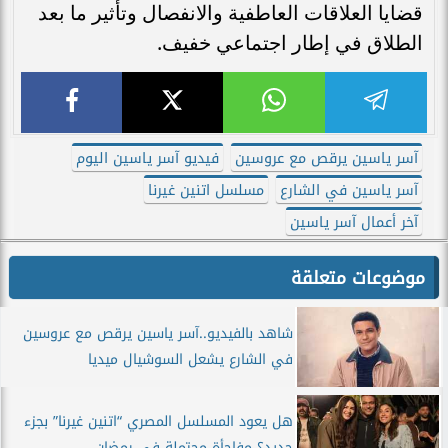
قضايا العلاقات العاطفية والانفصال وتأثير ما بعد
الطلاق في إطار اجتماعي خفيف.
آسر ياسين يرقص مع عروسين
فيديو آسر ياسين اليوم
آسر ياسين في الشارع
مسلسل اتنين غيرنا
آخر أعمال آسر ياسين
موضوعات متعلقة
شاهد بالفيديو..آسر ياسين يرقص مع عروسين
في الشارع يشعل السوشيال ميديا
هل يعود المسلسل المصري “اتنين غيرنا” بجزء
جديد؟ مفاجأة محتملة في رمضان...