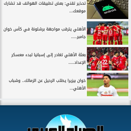
تحذير تقني: بعض تطبيقات الهواتف قد تشارك
موقعك...
الأهلي يترقب مواجهة برشلونة في كأس خوان
جامبر.....
بعثة الأهلي تغادر إلى إسبانيا لبدء معسكر
الإعداد.....
خوان بيزيرا يطلب الرحيل عن الزمالك.. وشباب
الأهلي...