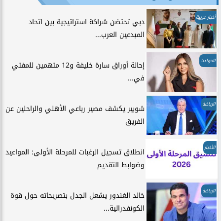
أخبار عربية
دبي تحتضن شراكة استراتيجية بين اتحاد
المبدعين العرب...
الحوادث
إحالة أوراق سارة خليفة و12 متهمين للمفتي
في...
الرياضة
شوبير يكشف مصير رباعي الأهلي والراحلين عن
الفريق
الأخبار
انطلاق تسجيل الرغبات للمرحلة الأولى: المواعيد
وضوابط التقديم
الرياضة
خالد الغندور يشعل الجدل بتصريحاته حول قوة
الكونفدرالية...