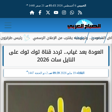
هـ
الخميس
6 أغسطس 2026
05:15 صـ
21 صفر 1448
عودي.. وتريزيجيه يقترب من الإعلان الرسمي
رئيس طرابزون سبور يك
الرئيسية
منوعات
العودة بعد غياب.. تردد قناة توك توك على
النايل سات 2026
هـ
الثلاثاء
19 مايو 2026
09:39 صـ
2 ذو الحجة 1447