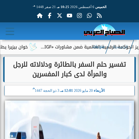
هـ
الخميس
6 أغسطس 2026
10:25 مـ
21 صفر 1448
 الرقمية العالمية ضمن مشاورات «IGF...
خوان بيزيرا يطلب الرحيل
الرئيسية
منوعات
تفسير حلم السفر بالطائرة ودلالاته للرجل
والمرأة لدى كبار المفسرين
هـ
الأربعاء
20 مايو 2026
12:01 مـ
3 ذو الحجة 1447