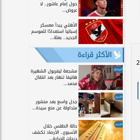
حول إمام عاشور.. لا
عروض...
الأهلي يبدأ معسكر
إسبانيا استعدادًا للموسم
الجديد.. بعثة...
الأكثر قراءة
لسعودي لموسم 2025-2026
الرياضة
مشجعة ليفربول الشهيرة
هانيفا تنهار بعد انتقال
محمد...
الأخبار
جدل واسع بعد منشور
متداولة عن منع سيدة...
الأخبار
حالة الطقس خلال
الأسبوع.. الأرصاد تكشف
درجات الحرارة...