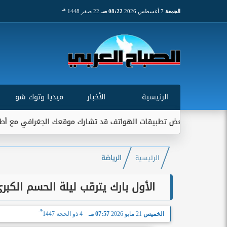
هـ
الجمعة
7 أغسطس 2026
08:22 صـ
22 صفر 1448
الرئيسية
الأخبار
ميديا وتوك شو
طبيقات الهواتف قد تشارك موقعك الجغرافي مع أطراف خارجية...
الرئيسية
الرياضة
الأول بارك يترقب ليلة الحسم الكبر
هـ
الخميس
21 مايو 2026
07:57 مـ
4 ذو الحجة 1447