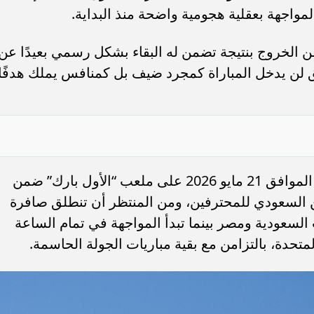
لمواجهة بعقلية هجومية واضحة منذ البداية.
الخروج بنتيجة تضمن له البقاء بشكل رسمي بعيدًا عن
يق لن يدخل المباراة كمجرد ضيف بل كمنافس يملك هدفًا
تقام مباراة النصر وضمك مساء الخميس الموافق 21 مايو 2026 على ملعب “الأول بارك” ضمن
 السعودي للمحترفين، ومن المنتظر أن تنطلق صافرة
 السعودية ومصر بينما تبدأ المواجهة في تمام الساعة
لمتحدة، بالتزامن مع بقية مباريات الجولة الحاسمة.