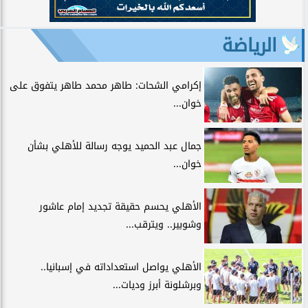
الرياضة
إكرامي الشحات: طاهر محمد طاهر يتفوق على
خوان...
جمال عبد الحميد يوجه رسالة للأهلي بشأن
خوان...
الأهلي يحسم حقيقة تجديد إمام عاشور
وشوبير.. ويترقب...
الأهلي يواصل استعداداته في إسبانيا..
وبرشلونة أبرز وديات...