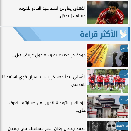
الأهلي يفاوض أحمد عبد القادر للعودة..
وبيراميدز يدخل...
الأكثر قراءة
الأخبار
موجة حر جديدة تضرب 8 دول عربية.. هل...
الرياضة
الأهلي يبدأ معسكر إسبانيا بمران قوي استعدادًا
للموسم...
الرياضة
الزمالك يستبعد 4 لاعبين من حساباته.. تعرف
على...
فن وثقافة
محمد رمضان يعلن اسم مسلسله في رمضان