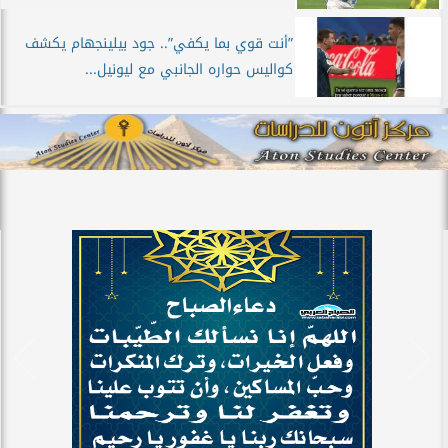
”أنت قوي بما يكفي”.. جود بيلينجهام يكشف
كواليس حواره الجانبي مع ليونيل...