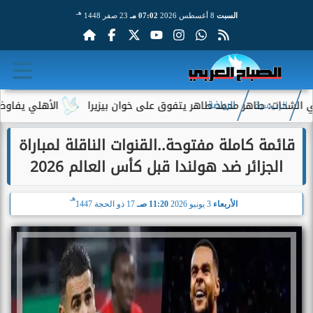
هـ
السبت
8 أغسطس 2026
07:02 مـ
23 صفر 1448
 طاهر محمد طاهر يتفوق على خوان بيزيرا
الأهلي يفاوض أحمد عبد 
الرئيسية
الرياضة
قائمة كاملة مفتوحة..القنوات الناقلة لمباراة
الجزائر ضد هولندا قبل كأس العالم 2026
هـ
الأربعاء
3 يونيو 2026
11:20 صـ
17 ذو الحجة 1447