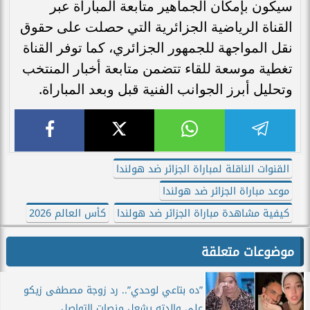
سيكون بإمكان الجماهير متابعة المباراة عبر
القناة الرياضية الجزائرية التي حصلت على حقوق
نقل المواجهة للجمهور الجزائري، كما توفر القناة
تغطية موسعة للقاء تتضمن متابعة أخبار المنتخب
وتحليل أبرز الجوانب الفنية قبل وبعد المباراة.
القنوات الناقلة لمباراة الجزائر ضد هولندا
موعد مباراة الجزائر ضد هولندا
كيفية مشاهدة مباراة الجزائر ضد هولندا
كأس العالم 2026
موضوعات متعلقة
”ده بتاعي لوحدي”.. رد زوجة مصطفى زيكو
على والدته يشعل منصات التواصل...