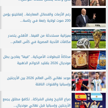
رغم الأزمات والفصائل المعارضة.. إنفانتينو يؤمن
200 صوت لولاية رابعة في رئاسة...
بميزانية مستحدثة من الفيفا.. الأهلي يتصدر
مكافآت الأندية المصرية في كأس العالم...
محاكاةً للبطولات الأمريكية.. ”فيفا” يفاجئ بطل
مونديال 2026 بتقليد الخواتم الذهبية
موعد نهائي كأس العالم 2026 بين الأرجنتين
وإسبانيا والقنوات الناقلة
صراع التاريخ وفض الشراكة.. تكافؤ مطلق يجمع
الأرجنتين وإسبانيا قبل نهائي مونديال...