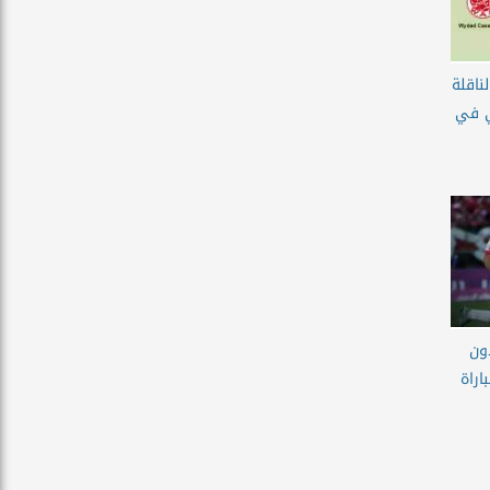
لناقلة
ي في
دون
اراة