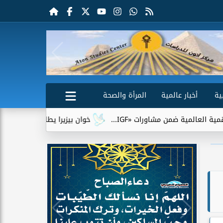
ية
أخبار عالمية
المرأة والصحة
اورات «IGF...
خوان بيزيرا يطلب الرحيل عن الزمالك.. وشباب ال