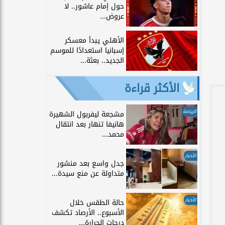
حول إمام عاشور.. لا
عروض...
الأهلي يبدأ معسكر
إسبانيا استعدادًا للموسم
الجديد.. بعثة...
الأكثر قراءة
الرياضة
مشجعة ليفربول الشهيرة
هانيفا تنهار بعد انتقال
محمد...
الأخبار
جدل واسع بعد منشور
متداولة عن منع سيدة...
الأخبار
حالة الطقس خلال
الأسبوع.. الأرصاد تكشف
درجات الحرارة...