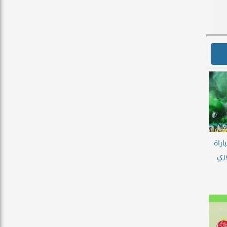
اراة
وري