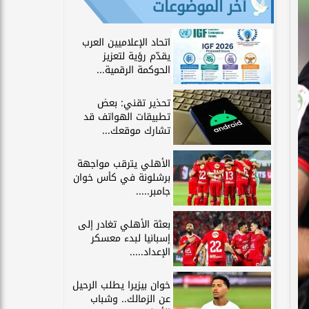
آخر الموضوعات
اتحاد الإعلاميين العرب
يقدّم رؤية لتعزيز
الحوكمة الرقمية...
تحذير تقني: بعض
تطبيقات الهواتف قد
تشارك موقعك...
الأهلي يترقب مواجهة
برشلونة في كأس خوان
جامبر.....
بعثة الأهلي تغادر إلى
إسبانيا لبدء معسكر
الإعداد.....
خوان بيزيرا يطلب الرحيل
عن الزمالك.. وشباب