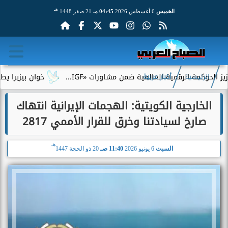
هـ
الخميس
6 أغسطس 2026
04:45 مـ
21 صفر 1448
مة الرقمية العالمية ضمن مشاورات «IGF...
خوان بيزيرا يطلب الرحي
الرئيسية
أخبار عربية
الخارجية الكويتية: الهجمات الإيرانية انتهاك
صارخ لسيادتنا وخرق للقرار الأممي 2817
هـ
السبت
6 يونيو 2026
11:40 صـ
20 ذو الحجة 1447