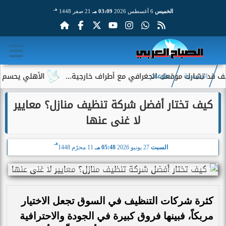
هـ
الخميس
6 أغسطس 2026
03:09 مـ
21 صفر 1448
شارك موقعك الجغرافي مع أطراف خارجية...
الأهلي يحسم الجدل حو
الرئيسية
منوعات
كيف تختار أفضل شركة تنظيف منازل؟ معايير
لا غنى عنها
هـ
السبت
27 يونيو 2026
05:48 مـ
11 محرّم 1448
كثرة شركات التنظيف في السوق تجعل الاختيار
مربكاً، فبينها فروق كبيرة في الجودة والاحترافية