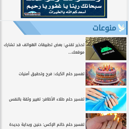
منوعات
تحذير تقني: بعض تطبيقات الهواتف قد تشارك
موقعك...
تفسير حلم الكيك: فرح وتحقيق أمنيات
تفسير حلم طلاء الأظافر: تغيير وثقة بالنفس
تفسير حلم خاتم الإكس: حنين وبداية جديدة