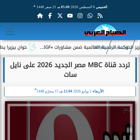
هـ
الخميس
6 أغسطس 2026
05:00 مـ
21 صفر 1448
ة الرقمية العالمية ضمن مشاورات «IGF...
خوان بيزيرا يطلب الرحي
الرئيسية
منوعات
تردد قناة MBC مصر الجديد 2026 على نايل
سات
هـ
الأربعاء
1 يوليو 2026
12:04 مـ
15 محرّم 1448