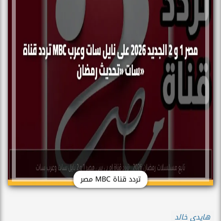
تردد قناة MBC مصر
هايدي خالد