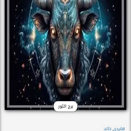
برج الثور
هايدي خالد