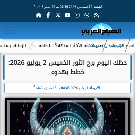
هـ
الجمعة
7 أغسطس 2026
09:29 مـ
22 صفر 1448
واحد يتصدر قائمة الأكثر استهلاكًا للطاقة
الزمالك يستبعد 4 لاعبين شباب من حساباته في الموسم الجديد
الرئيسية
منوعات
حظك اليوم برج الثور الخميس 2 يوليو 2026:
خطط بهدوء
هـ
الأربعاء
1 يوليو 2026
04:45 مـ
15 محرّم 1448