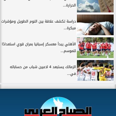
الحرارة...
دراسة تكشف علاقة بين النوم الطويل ومؤشرات
مبكرة...
الأهلي يبدأ معسكر إسبانيا بمران قوي استعدادًا
للموسم...
الزمالك يستبعد 4 لاعبين شباب من حساباته
في...