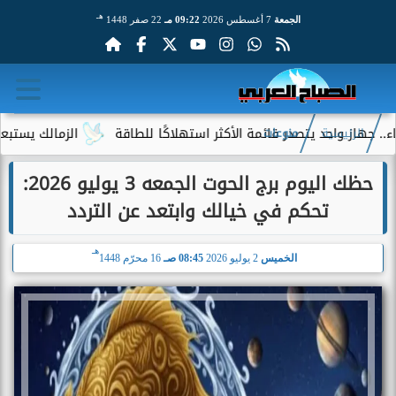
هـ
الجمعة
7 أغسطس 2026
09:22 مـ
22 صفر 1448
ز واحد يتصدر قائمة الأكثر استهلاكًا للطاقة
الزمالك يستبعد 4 لاعبين شباب من حساباته في الموسم الجديد
الرئيسية
منوعات
حظك اليوم برج الحوت الجمعه 3 يوليو 2026:
تحكم في خيالك وابتعد عن التردد
هـ
الخميس
2 يوليو 2026
08:45 صـ
16 محرّم 1448