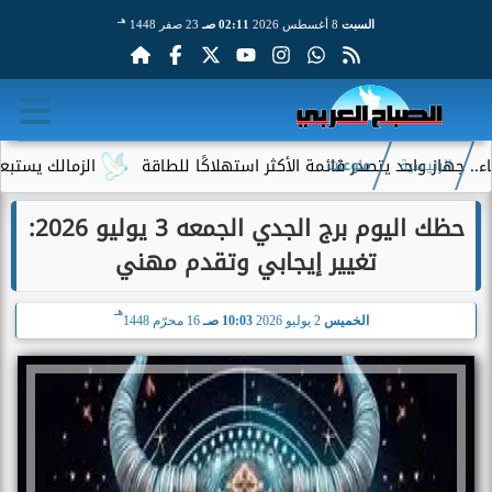
هـ
السبت
8 أغسطس 2026
02:11 صـ
23 صفر 1448
 واحد يتصدر قائمة الأكثر استهلاكًا للطاقة
الزمالك يستبعد 4 لاعبين شباب من حساباته في الموسم الجديد
الرئيسية
منوعات
حظك اليوم برج الجدي الجمعه 3 يوليو 2026:
تغيير إيجابي وتقدم مهني
هـ
الخميس
2 يوليو 2026
10:03 صـ
16 محرّم 1448