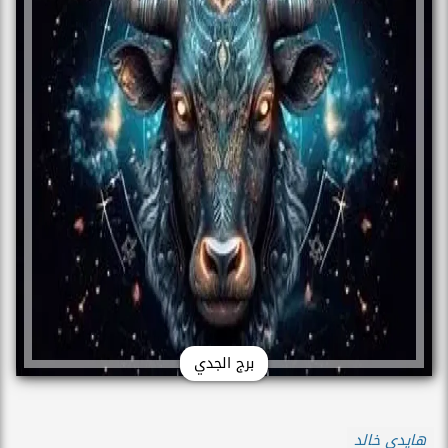
برج الجدي
هايدي خالد