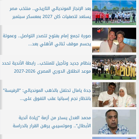
بعد الإنجاز المونديالي التاريخي.. منتخب مصر
يستعد لتصفيات كان 2027 بمعسكر سبتمبر
صورة تجمع إمام بفتوح تتصدر التواصل.. وعموتة
يحسم موقف ثنائي الأهلي بعد...
بنظام جديد وتأجيل للمنتخب.. رابطة الأندية تحدد
موعد انطلاق الدوري المصري 2026-2027
جدة يامال تحتفل بالذهب المونديالي: ”الرفيسة”
بانتظار نجم إسبانيا عقب التفوق على...
محمد العدل يسخر من أزمة ”زيادة أندية
الأبطال”.. وموتسيبي يرهن القرار بالدراسة