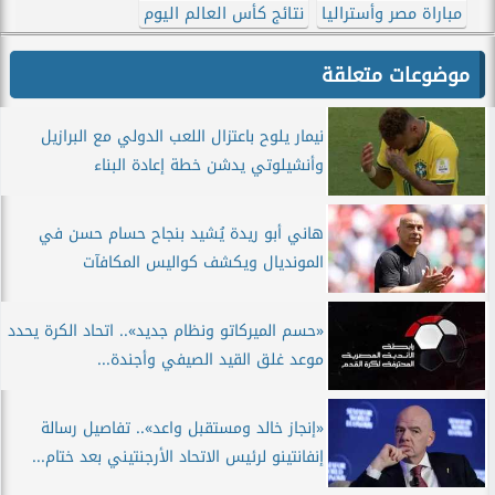
مباراة مصر وأستراليا
نتائج كأس العالم اليوم
موضوعات متعلقة
نيمار يلوح باعتزال اللعب الدولي مع البرازيل
وأنشيلوتي يدشن خطة إعادة البناء
هاني أبو ريدة يُشيد بنجاح حسام حسن في
المونديال ويكشف كواليس المكافآت
«حسم الميركاتو ونظام جديد».. اتحاد الكرة يحدد
موعد غلق القيد الصيفي وأجندة...
«إنجاز خالد ومستقبل واعد».. تفاصيل رسالة
إنفانتينو لرئيس الاتحاد الأرجنتيني بعد ختام...