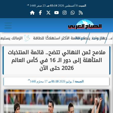
هـ
السبت
8 أغسطس 2026
03:14 صـ
23 صفر 1448
احد يتصدر قائمة الأكثر استهلاكًا للطاقة
الزمالك يستبعد 4 لاعبين شباب من حساباته في الموسم الجديد
الرئيسية
الرياضة
ملامح ثمن النهائي تتضح.. قائمة المنتخبات
المتأهلة إلى دور الـ 16 في كأس العالم
2026 حتى الآن
هـ
الجمعة
3 يوليو 2026
01:18 مـ
17 محرّم 1448