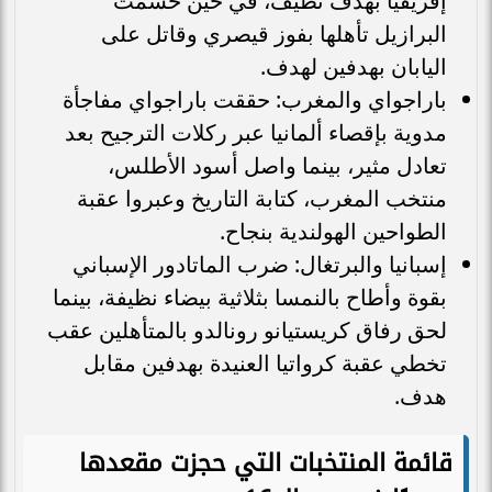
إفريقيا بهدف نظيف، في حين حسمت
البرازيل تأهلها بفوز قيصري وقاتل على
اليابان بهدفين لهدف.
باراجواي والمغرب: حققت باراجواي مفاجأة
مدوية بإقصاء ألمانيا عبر ركلات الترجيح بعد
تعادل مثير، بينما واصل أسود الأطلس،
منتخب المغرب، كتابة التاريخ وعبروا عقبة
الطواحين الهولندية بنجاح.
إسبانيا والبرتغال: ضرب الماتادور الإسباني
بقوة وأطاح بالنمسا بثلاثية بيضاء نظيفة، بينما
لحق رفاق كريستيانو رونالدو بالمتأهلين عقب
تخطي عقبة كرواتيا العنيدة بهدفين مقابل
هدف.
قائمة المنتخبات التي حجزت مقعدها