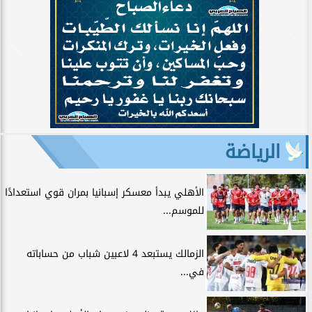
الرياضة
الأهلي يبدأ معسكر إسبانيا بمران قوي استعدادًا
للموسم...
الزمالك يستبعد 4 لاعبين شباب من حساباته
في...