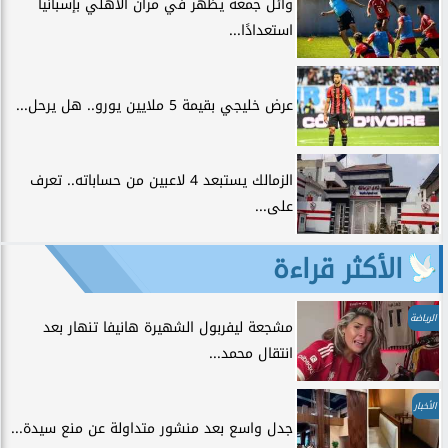
وائل جمعة يظهر في مران الأهلي بإسبانيا
استعدادًا...
عرض خليجي بقيمة 5 ملايين يورو.. هل يرحل...
الزمالك يستبعد 4 لاعبين من حساباته.. تعرف
على...
الأكثر قراءة
الرياضة
مشجعة ليفربول الشهيرة هانيفا تنهار بعد
انتقال محمد...
الأخبار
جدل واسع بعد منشور متداولة عن منع سيدة...