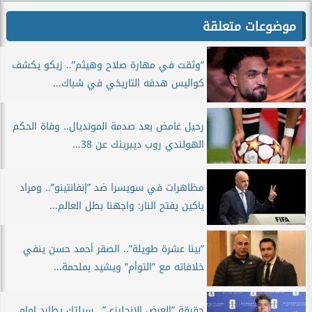
موضوعات متعلقة
”وثقت في مهارة صلاح وهيثم”.. زيكو يكشف
كواليس هدفه التاريخي في شباك...
رحيل غامض بعد صدمة المونديال.. وفاة الحكم
الهولندي روب ديبرينك عن 38...
مظاهرات في سويسرا ضد ”إنفانتينو”.. ومراد
ياكين يفتح النار: واجهنا بطل العالم...
”بينا عشرة طويلة”.. الصقر أحمد حسن ينفي
خلافاته مع ”التوأم” ويشيد بملحمة...
حقيقة ”العرض الإنجليزي”.. سيلتك يطارد إمام