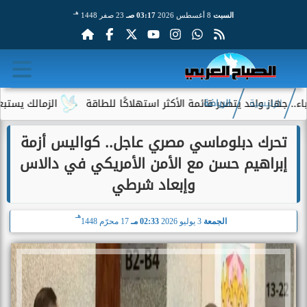
هـ
السبت
8 أغسطس 2026
03:17 صـ
23 صفر 1448
از واحد يتصدر قائمة الأكثر استهلاكًا للطاقة
الزمالك يستبعد 4 لاعبين شباب من حساباته في الموسم الجديد
الرئيسية
الرياضة
تحرك دبلوماسي مصري عاجل.. كواليس أزمة
إبراهيم حسن مع الأمن الأمريكي في دالاس
وإبعاد شرطي
هـ
الجمعة
3 يوليو 2026
02:33 مـ
17 محرّم 1448