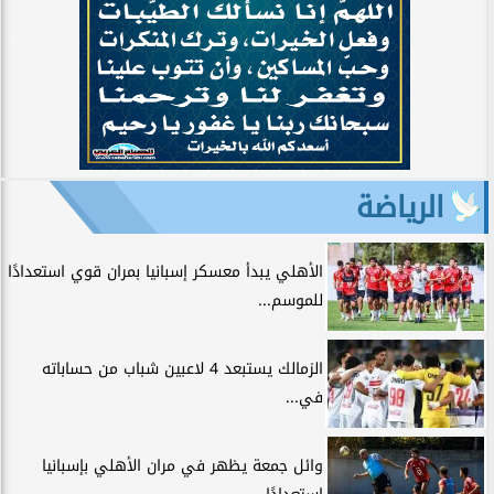
الرياضة
الأهلي يبدأ معسكر إسبانيا بمران قوي استعدادًا
للموسم...
الزمالك يستبعد 4 لاعبين شباب من حساباته
في...
وائل جمعة يظهر في مران الأهلي بإسبانيا