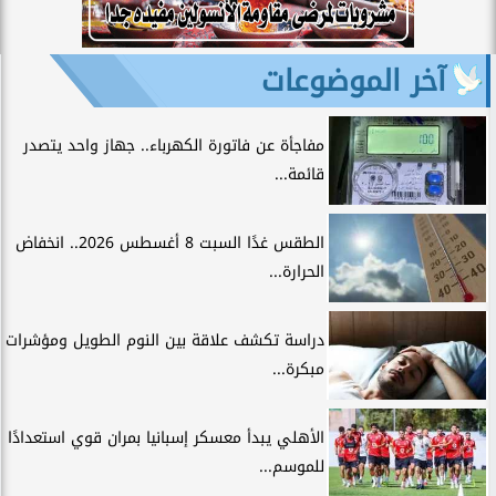
آخر الموضوعات
مفاجأة عن فاتورة الكهرباء.. جهاز واحد يتصدر
قائمة...
الطقس غدًا السبت 8 أغسطس 2026.. انخفاض
الحرارة...
دراسة تكشف علاقة بين النوم الطويل ومؤشرات
مبكرة...
الأهلي يبدأ معسكر إسبانيا بمران قوي استعدادًا
للموسم...