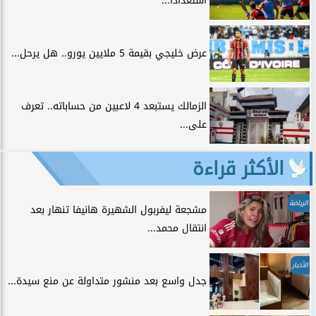
استعدادًا...
عرض خليجي بقيمة 5 ملايين يورو.. هل يرحل...
الزمالك يستبعد 4 لاعبين من حساباته.. تعرف
على...
الأكثر قراءة
الرياضة
مشجعة ليفربول الشهيرة هانيفا تنهار بعد
انتقال محمد...
الأخبار
جدل واسع بعد منشور متداولة عن منع سيدة...