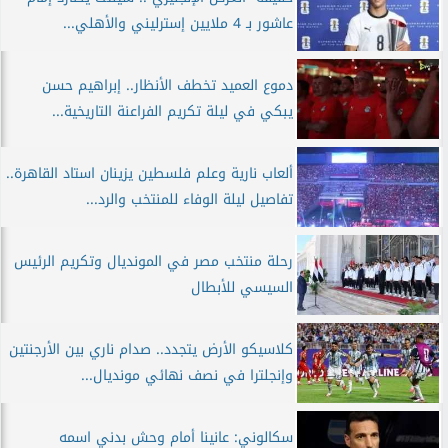
عاشور بـ 4 ملايين إسترليني والأهلي...
دموع العميد تخطف الأنظار.. إبراهيم حسن
يبكي في ليلة تكريم الفراعنة التاريخية...
ألعاب نارية وعلم فلسطين يزينان استاد القاهرة..
تفاصيل ليلة الوفاء للمنتخب والرد...
رحلة منتخب مصر في المونديال وتكريم الرئيس
السيسي للأبطال
كلاسيكو الأرض يتجدد.. صدام ناري بين الأرجنتين
وإنجلترا في نصف نهائي مونديال...
سكالوني: عانينا أمام وحش بدني اسمه