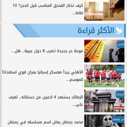
كيف تختار الفندق المناسب قبل الحجز؟ 10
نقاط...
الأكثر قراءة
الأخبار
موجة حر جديدة تضرب 8 دول عربية.. هل...
الرياضة
الأهلي يبدأ معسكر إسبانيا بمران قوي استعدادًا
للموسم...
الرياضة
الزمالك يستبعد 4 لاعبين من حساباته.. تعرف
على...
فن وثقافة
محمد رمضان يعلن اسم مسلسله في رمضان