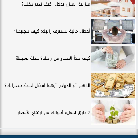
ميزانية المنزل بذكاء: كيف تدير دخلك؟
أخطاء مالية تستنزف راتبك: كيف تتجنبها؟
كيف تبدأ الادخار من راتبك؟ خطة بسيطة
الذهب أم الدولار: أيهما أفضل لحفظ مدخراتك؟
7 طرق لحماية أموالك من ارتفاع الأسعار