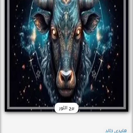
برج الثور
هايدي خالد