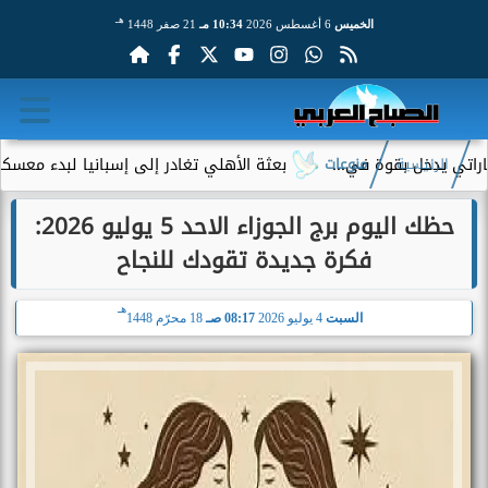
هـ
الخميس
6 أغسطس 2026
10:34 مـ
21 صفر 1448
خل بقوة في...
بعثة الأهلي تغادر إلى إسبانيا لبدء معسكر الإعداد.
الرئيسية
منوعات
حظك اليوم برج الجوزاء الاحد 5 يوليو 2026:
فكرة جديدة تقودك للنجاح
هـ
السبت
4 يوليو 2026
08:17 صـ
18 محرّم 1448