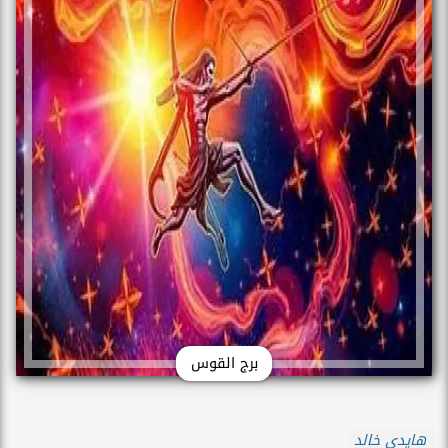
برج القوس
هايدي خالد