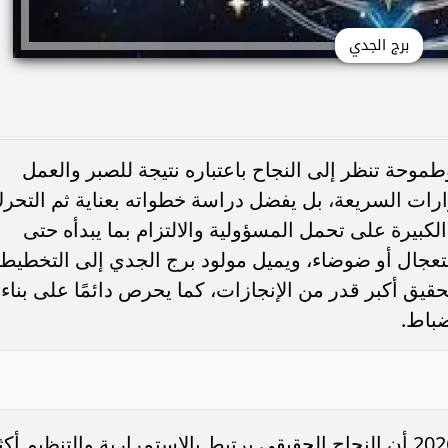
برج الجدي
موحة تنظر إلى النجاح باعتباره نتيجة للصبر والعمل
رارات السريعة، بل يفضل دراسة خطواته بعناية ثم التحر
لكبيرة على تحمل المسؤولية والالتزام بما يبدأه حتى
ستعجال أو ضوضاء، ويميل مولود برج الجدي إلى التخطيط
قيق أكبر قدر من الإنجازات، كما يحرص دائمًا على بناء
ضباط.
يرى مولود برج الجدي غدا الاحد 5 يوليو 2026 أن النجاح الحقيقي يرتبط بالاستمرارية والتنظيم أك