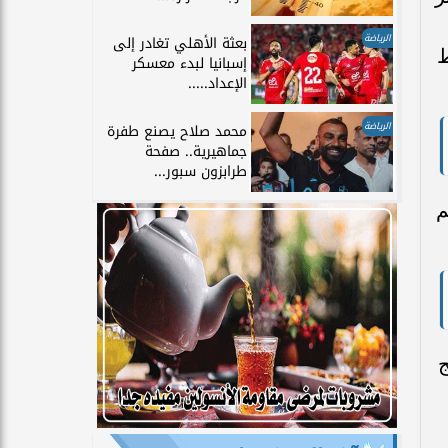
الرياضة
بعثة الأهلي تغادر إلى
ط
إسبانيا لبدء معسكر
الإعداد.....
الرياضة
محمد صلاح يصنع طفرة
جماهيرية.. صفحة
طرابزون سبور...
م
ج