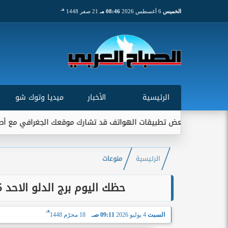
هـ
الخميس
6 أغسطس 2026
08:46 مـ
21 صفر 1448
الرئيسية
الأخبار
ميديا وتوك شو
: بعض تطبيقات الهواتف قد تشارك موقعك الجغرافي مع أطراف خارجية..
الرئيسية
منوعات
حظك اليوم برج الدلو الاحد 5 يوليو 2026: تغيير محسوب يقودك للتطور
هـ
السبت
4 يوليو 2026
09:11 صـ
18 محرّم 1448