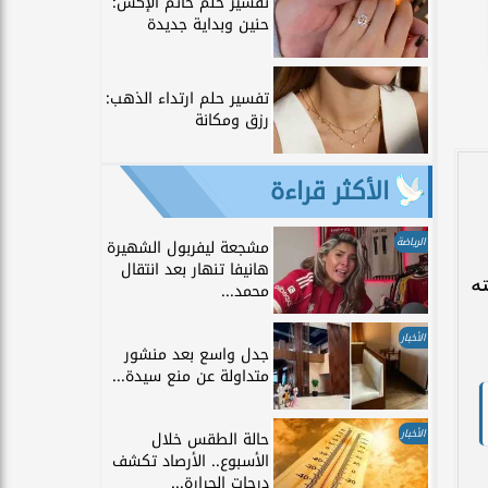
تفسير حلم خاتم الإكس:
حنين وبداية جديدة
تفسير حلم ارتداء الذهب:
رزق ومكانة
الأكثر قراءة
الرياضة
مشجعة ليفربول الشهيرة
هانيفا تنهار بعد انتقال
ه
محمد...
الأخبار
جدل واسع بعد منشور
متداولة عن منع سيدة...
الأخبار
حالة الطقس خلال
الأسبوع.. الأرصاد تكشف
درجات الحرارة...