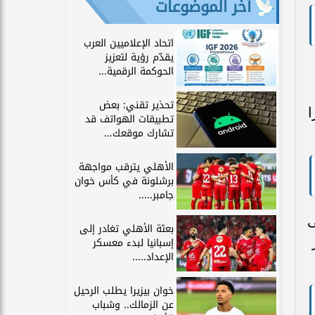
آخر الموضوعات
اتحاد الإعلاميين العرب
يقدّم رؤية لتعزيز
الحوكمة الرقمية...
تحذير تقني: بعض
ا
تطبيقات الهواتف قد
تشارك موقعك...
الأهلي يترقب مواجهة
برشلونة في كأس خوان
جامبر.....
ى
بعثة الأهلي تغادر إلى
إسبانيا لبدء معسكر
الإعداد.....
خوان بيزيرا يطلب الرحيل
عن الزمالك.. وشباب