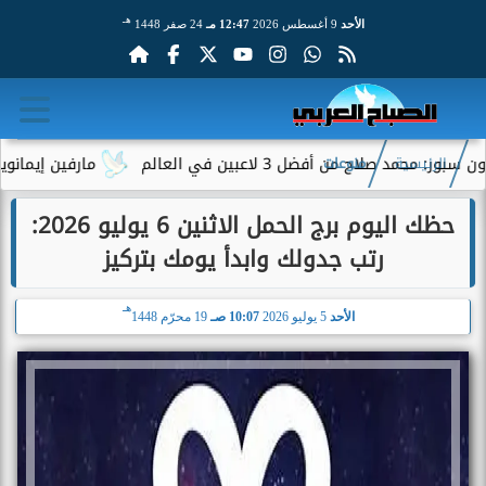
هـ
الأحد
9 أغسطس 2026
12:47 مـ
24 صفر 1448
لاح من أفضل 3 لاعبين في العالم
مارفين إيمانويل.. سا
الرئيسية
منوعات
حظك اليوم برج الحمل الاثنين 6 يوليو 2026:
رتب جدولك وابدأ يومك بتركيز
هـ
الأحد
5 يوليو 2026
10:07 صـ
19 محرّم 1448