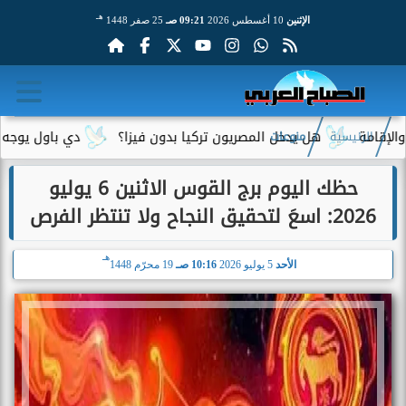
هـ
الإثنين
10 أغسطس 2026
09:21 صـ
25 صفر 1448
هل يدخل المصريون تركيا بدون فيزا؟
دي باول يوجه رسالة م
الرئيسية
منوعات
حظك اليوم برج القوس الاثنين 6 يوليو
2026: اسعَ لتحقيق النجاح ولا تنتظر الفرص
هـ
الأحد
5 يوليو 2026
10:16 صـ
19 محرّم 1448