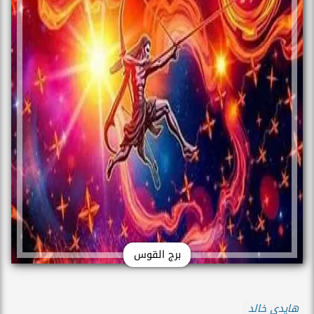
برج القوس
هايدي خالد