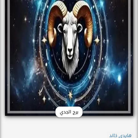
برج الجدي
هايدي خالد