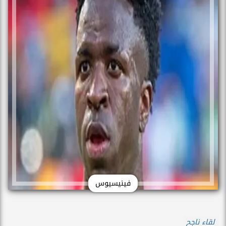
فينيسيوس
لقاء ناجح