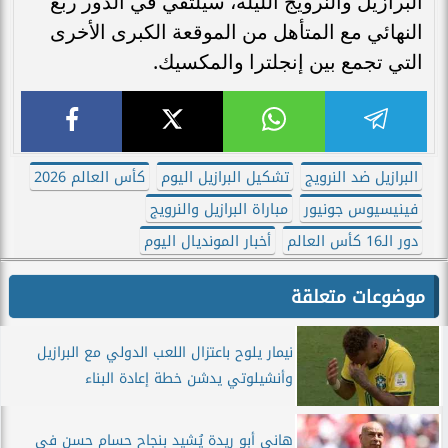
البرازيل والنرويج الليلة، سيلتقي في الدور ربع
النهائي مع المتأهل من الموقعة الكبرى الأخرى
التي تجمع بين إنجلترا والمكسيك.
البرازيل ضد النرويج
تشكيل البرازيل اليوم
كأس العالم 2026
فينيسيوس جونيور
مباراة البرازيل والنرويج
دور الـ16 كأس العالم
أخبار المونديال اليوم
موضوعات متعلقة
نيمار يلوح باعتزال اللعب الدولي مع البرازيل
وأنشيلوتي يدشن خطة إعادة البناء
هاني أبو ريدة يُشيد بنجاح حسام حسن في