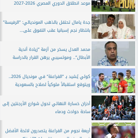
موعد انطلاق الدوري المصري 2026-2027
جدة يامال تحتفل بالذهب المونديالي: ”الرفيسة”
بانتظار نجم إسبانيا عقب التفوق على...
محمد العدل يسخر من أزمة ”زيادة أندية
الأبطال”.. وموتسيبي يرهن القرار بالدراسة
كولي يُشيد بـ ”الفراعنة” في مونديال 2026..
ويتوقع استقبالاً ملوكياً لصلاح بالسعودية
أحزان خسارة النهائي تحول شوارع الأرجنتين إلى
ساحة حوادث ودماء
أربعة نجوم من الفراعنة يتصدرون لائحة الأفضل