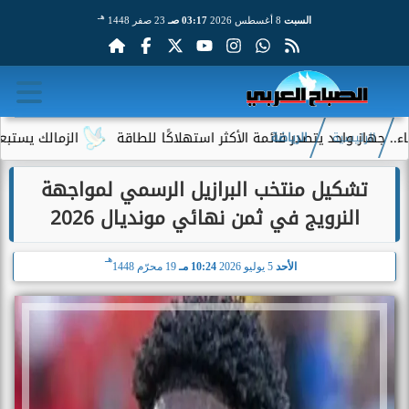
هـ
السبت
8 أغسطس 2026
03:17 صـ
23 صفر 1448
واحد يتصدر قائمة الأكثر استهلاكًا للطاقة
الزمالك يستبعد 4 لاعبين شباب من حساباته في الموسم الجديد
الرئيسية
الرياضة
تشكيل منتخب البرازيل الرسمي لمواجهة
النرويج في ثمن نهائي مونديال 2026
هـ
الأحد
5 يوليو 2026
10:24 مـ
19 محرّم 1448