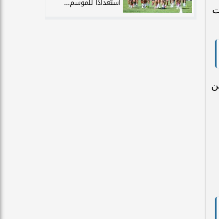
استعدادًا للموسم...
ت
ن