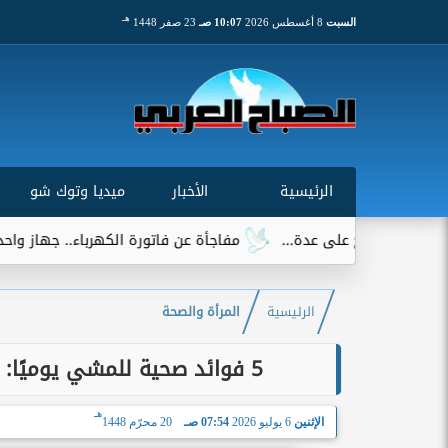
هـ
السبت
8 أغسطس 2026
10:07 صـ
23 صفر 1448
الرئيسية
الأخبار
ميديا وتوك شو
مفاجأة عن فاتورة الكهرباء.. جهاز واحد يتصدر قائمة ال
الرئيسية
المرأة والصحة
5 فوائد صحية للمشي يوميًا: يعزز صحة القلب ويقلل خطر الإصابة بالسرطان
هـ
الإثنين
6 يوليو 2026
07:54 صـ
20 محرّم 1448