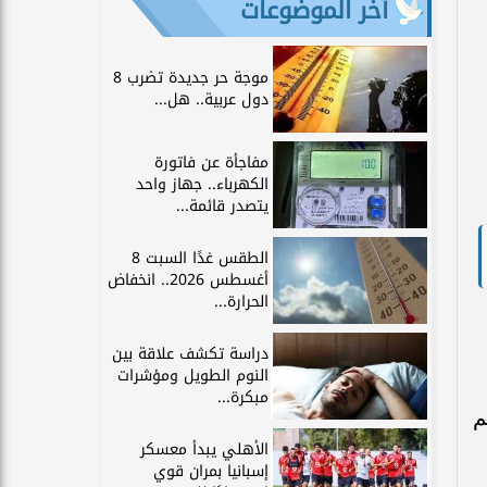
آخر الموضوعات
موجة حر جديدة تضرب 8
دول عربية.. هل...
مفاجأة عن فاتورة
الكهرباء.. جهاز واحد
يتصدر قائمة...
الطقس غدًا السبت 8
أغسطس 2026.. انخفاض
الحرارة...
دراسة تكشف علاقة بين
النوم الطويل ومؤشرات
مبكرة...
م
الأهلي يبدأ معسكر
إسبانيا بمران قوي