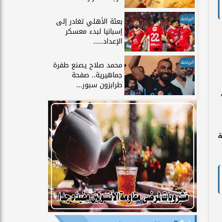
الرياضة
بعثة الأهلي تغادر إلى
إسبانيا لبدء معسكر
الإعداد.....
الرياضة
محمد صلاح يصنع طفرة
جماهيرية.. صفحة
طرابزون سبور...