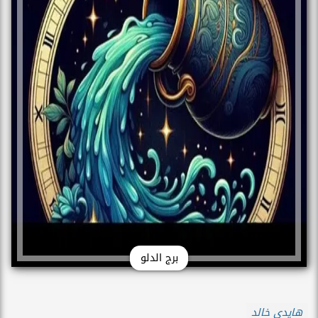
برج الدلو
هايدي خالد