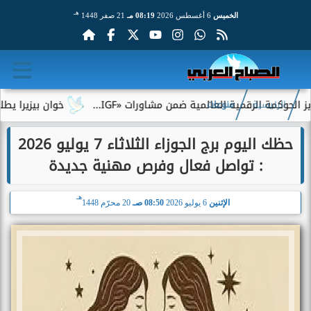
هـ
الخميس
6 أغسطس 2026
08:19 مـ
21 صفر 1448
ة الرقمية العالمية ضمن مشاورات «IGF...
خوان بيزيرا يطلب الرحي
الرئيسية
منوعات
حظك اليوم برج الجوزاء الثلاثاء 7 يوليو 2026
: تواصل فعال وفرص مهنية جديدة
هـ
الإثنين
6 يوليو 2026
08:50 صـ
20 محرّم 1448