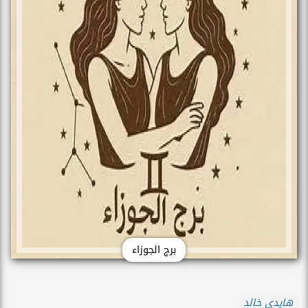
برج الجوزاء
هايدي خالد