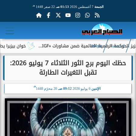
هـ
الجمعة
7 أغسطس 2026
01:53 صـ
22 صفر 1448
مة الرقمية العالمية ضمن مشاورات «IGF...
خوان بيزيرا يطلب الرحي
الرئيسية
منوعات
حظك اليوم برج الثور الثلاثاء 7 يوليو 2026:
تقبل التغيرات الطارئة
هـ
الإثنين
6 يوليو 2026
09:12 صـ
20 محرّم 1448