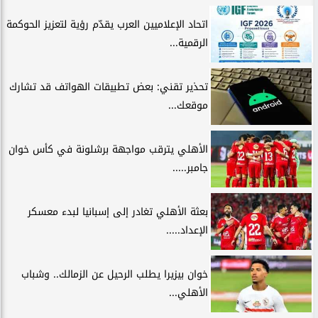
اتحاد الإعلاميين العرب يقدّم رؤية لتعزيز الحوكمة
الرقمية...
تحذير تقني: بعض تطبيقات الهواتف قد تشارك
موقعك...
الأهلي يترقب مواجهة برشلونة في كأس خوان
جامبر.....
بعثة الأهلي تغادر إلى إسبانيا لبدء معسكر
الإعداد.....
خوان بيزيرا يطلب الرحيل عن الزمالك.. وشباب
الأهلي...