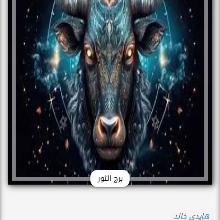
برج الثور
هايدي خالد