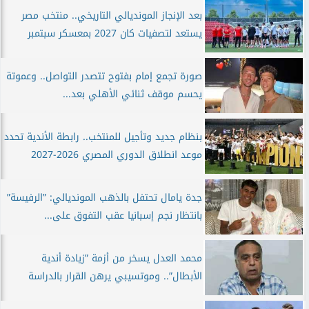
بعد الإنجاز المونديالي التاريخي.. منتخب مصر
يستعد لتصفيات كان 2027 بمعسكر سبتمبر
صورة تجمع إمام بفتوح تتصدر التواصل.. وعموتة
يحسم موقف ثنائي الأهلي بعد...
بنظام جديد وتأجيل للمنتخب.. رابطة الأندية تحدد
موعد انطلاق الدوري المصري 2026-2027
جدة يامال تحتفل بالذهب المونديالي: ”الرفيسة”
بانتظار نجم إسبانيا عقب التفوق على...
محمد العدل يسخر من أزمة ”زيادة أندية
الأبطال”.. وموتسيبي يرهن القرار بالدراسة