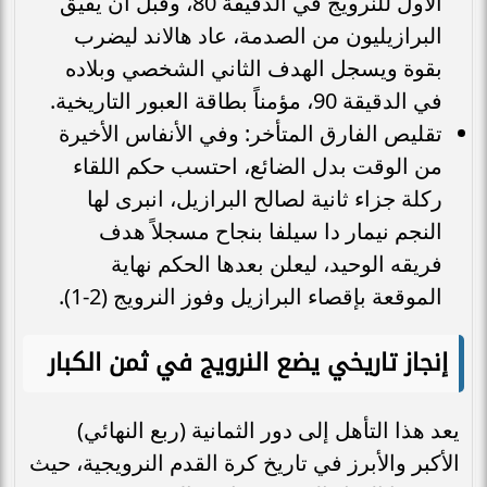
الأول للنرويج في الدقيقة 80، وقبل أن يفيق
البرازيليون من الصدمة، عاد هالاند ليضرب
بقوة ويسجل الهدف الثاني الشخصي وبلاده
في الدقيقة 90، مؤمناً بطاقة العبور التاريخية.
تقليص الفارق المتأخر: وفي الأنفاس الأخيرة
من الوقت بدل الضائع، احتسب حكم اللقاء
ركلة جزاء ثانية لصالح البرازيل، انبرى لها
النجم نيمار دا سيلفا بنجاح مسجلاً هدف
فريقه الوحيد، ليعلن بعدها الحكم نهاية
الموقعة بإقصاء البرازيل وفوز النرويج (2-1).
إنجاز تاريخي يضع النرويج في ثمن الكبار
يعد هذا التأهل إلى دور الثمانية (ربع النهائي)
الأكبر والأبرز في تاريخ كرة القدم النرويجية، حيث