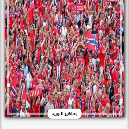
جماهير النرويج