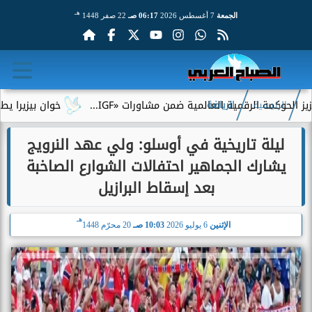
هـ
الجمعة
7 أغسطس 2026
06:17 صـ
22 صفر 1448
ة الرقمية العالمية ضمن مشاورات «IGF...
خوان بيزيرا يطلب الرحي
الرئيسية
الرياضة
ليلة تاريخية في أوسلو: ولي عهد النرويج
يشارك الجماهير احتفالات الشوارع الصاخبة
بعد إسقاط البرازيل
هـ
الإثنين
6 يوليو 2026
10:03 صـ
20 محرّم 1448