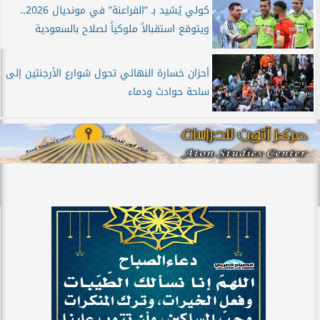
كولي يُشيد بـ ”الفراعنة” في مونديال 2026..
ويتوقع استقبالاً ملوكياً لصلاح بالسعودية
أحزان خسارة النهائي تحول شوارع الأرجنتين إلى
ساحة حوادث ودماء