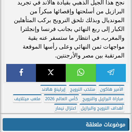
نجح هذا الجيل الذهبي بقيادة هالاند في تجريد
البرازيل من أسلحتها وإقصائها مبكراً من
المونديال وبذلك تلحق النرويج بركب المتأهلين
الكبار إلى ربع النهائي بجانب فرنسا وإنجلترا
والمغرب، في انتظار ما ستسفر عنه بقية
مواجهات ثمن النهائي وعلى رأسها الموقعة
المرتقبة بين مصر والأرجنتين.
الأمير هاكون
منتخب النرويج
إيرلينغ هالاند
مباراة البرازيل والنرويج
كأس العالم 2026
ملعب ميتلايف
أهداف النرويج والبرازيل
اعتزال نيمار
موضوعات متعلقة