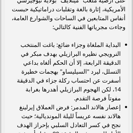
على أرضية ملعب "ميتلايف" بولاية نيوجيرسي
الأمريكية، إثارة بالغة وتقلبات دراماتيكية حبست
أنفاس المتابعين في الساحات والشوارع العامة،
وجاءت مجرياتها الفنية كالتالي:
البداية الملغاة وجزاء ضائع: باغت المنتخب
النرويجي نظيره البرازيلي بهدف مبكر في
الدقيقة الرابعة، إلا أن الحكم ألغاه بداعي
التسلل، ليرد "السيليساو" بهجمات خطيرة
أسفرت عن احتساب ركلة جزاء في الدقيقة
14، لكن الهجوم البرازيلي أهدرها بغرابة
مفوتاً فرصة التقدم.
إعصار هالاند المدمر: فرض العملاق إيرلينغ
هالاند نفسه عريساً لليلة المونديالية؛ حيث
نجح في كسر التعادل السلبي بإحراز الهدف