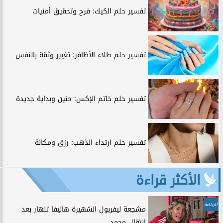
تفسير حلم الكيك: فرح وتحقيق أمنيات
تفسير حلم طلاء الأظافر: تغيير وثقة بالنفس
تفسير حلم خاتم الإكس: حنين وبداية جديدة
تفسير حلم ارتداء الذهب: رزق ومكانة
الأكثر قراءة
الرياضة
مشجعة ليفربول الشهيرة هانيفا تنهار بعد
انتقال محمد...