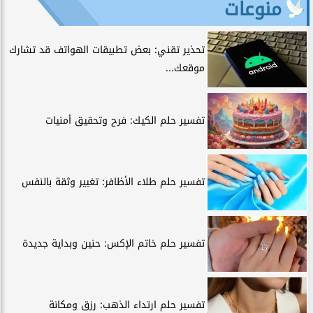
منوعات
تحذير تقني: بعض تطبيقات الهواتف قد تشارك
موقعك...
تفسير حلم الكيك: فرح وتحقيق أمنيات
تفسير حلم طلاء الأظافر: تغيير وثقة بالنفس
تفسير حلم خاتم الإكس: حنين وبداية جديدة
تفسير حلم ارتداء الذهب: رزق ومكانة