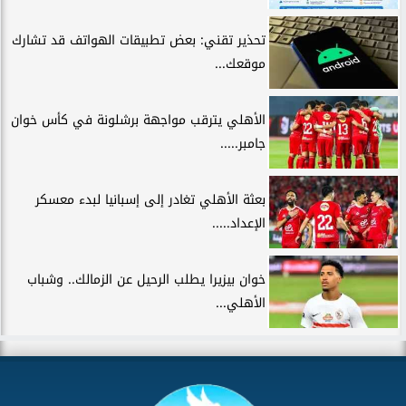
تحذير تقني: بعض تطبيقات الهواتف قد تشارك
موقعك...
الأهلي يترقب مواجهة برشلونة في كأس خوان
جامبر.....
بعثة الأهلي تغادر إلى إسبانيا لبدء معسكر
الإعداد.....
خوان بيزيرا يطلب الرحيل عن الزمالك.. وشباب
الأهلي...