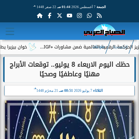
هـ
الجمعة
7 أغسطس 2026
01:44 صـ
22 صفر 1448
الرقمية العالمية ضمن مشاورات «IGF...
خوان بيزيرا يطلب الرحيل 
الرئيسية
منوعات
حظك اليوم الاربعاء 8 يوليو.. توقعات الأبراج
مهنيًا وعاطفيًا وصحيًا
هـ
الثلاثاء
7 يوليو 2026
08:51 صـ
21 محرّم 1448