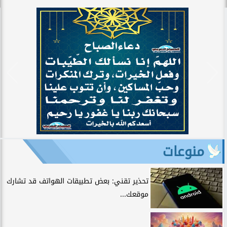
منوعات
تحذير تقني: بعض تطبيقات الهواتف قد تشارك
موقعك...