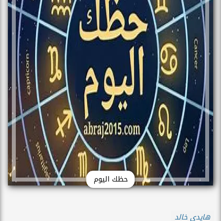
حظك اليوم
هايدي خالد