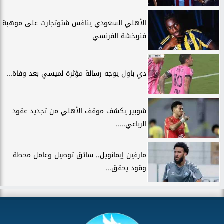
الأهلي السعودي ينافس شتوتجارت على موهبة
فنربخشة الفرنسي
دي باول يوجه رسالة مؤثرة لميسي بعد وفاة...
شوبير يكشف موقف الأهلي من تجديد عقود
الرباعي.....
مارفين إيمانويل.. سائق توصيل وعامل محطة
وقود يحقق...