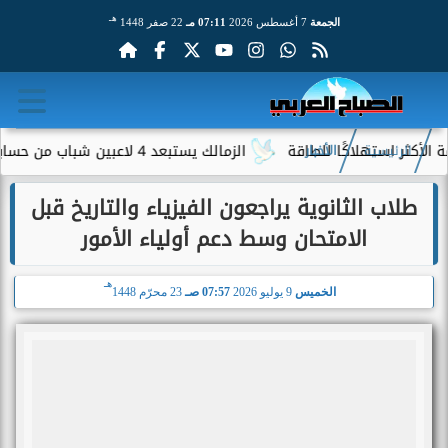
هـ
الجمعة
7 أغسطس 2026
07:11 مـ
22 صفر 1448
ستهلاكًا للطاقة
الزمالك يستبعد 4 لاعبين شباب من حساباته في الموسم الجديد
الرئيسية
الأخبار
طلاب الثانوية يراجعون الفيزياء والتاريخ قبل
الامتحان وسط دعم أولياء الأمور
هـ
الخميس
9 يوليو 2026
07:57 صـ
23 محرّم 1448