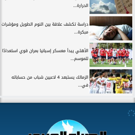
الحرارة...
دراسة تكشف علاقة بين النوم الطويل ومؤشرات
مبكرة...
الأهلي يبدأ معسكر إسبانيا بمران قوي استعدادًا
للموسم...
الزمالك يستبعد 4 لاعبين شباب من حساباته
في...