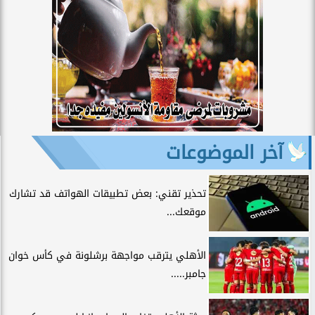
آخر الموضوعات
تحذير تقني: بعض تطبيقات الهواتف قد تشارك
موقعك...
الأهلي يترقب مواجهة برشلونة في كأس خوان
جامبر.....