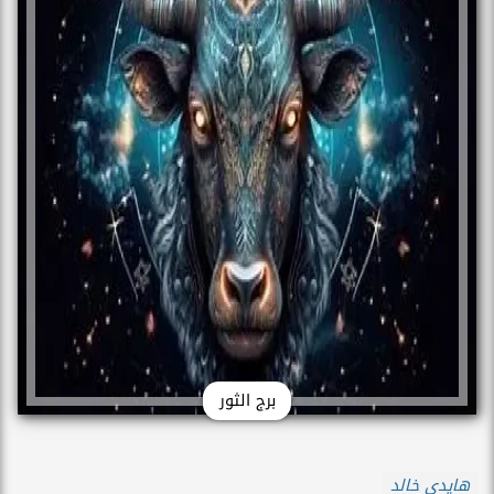
برج الثور
هايدي خالد