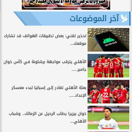
آخر الموضوعات
تحذير تقني: بعض تطبيقات الهواتف قد تشارك
موقعك...
الأهلي يترقب مواجهة برشلونة في كأس خوان
جامبر.....
بعثة الأهلي تغادر إلى إسبانيا لبدء معسكر
الإعداد.....
خوان بيزيرا يطلب الرحيل عن الزمالك.. وشباب
الأهلي...