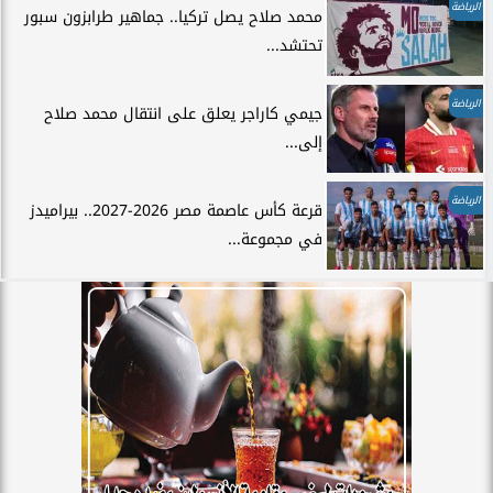
الرياضة
محمد صلاح يصل تركيا.. جماهير طرابزون سبور
تحتشد...
الرياضة
جيمي كاراجر يعلق على انتقال محمد صلاح
إلى...
الرياضة
قرعة كأس عاصمة مصر 2026-2027.. بيراميدز
في مجموعة...